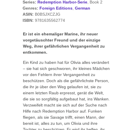
Series:
Redemption Harbor-Serie
, Book 2
Genres:
Foreign Editions
,
German
ASIN:
B0BSJXCZJG
ISBN:
9781635562774
Er ist ein ehemaliger Marine, ihr neuer
vorgetäuschter Freund und der einzige
Weg, ihrer gefährlichen Vergangenheit zu
entkommen.
Ein Kind zu haben hat für Olivia alles verändert
– sie hat sich geschworen, ihr kleines Mädchen
vor den Fehlern ihrer Vergangenheit zu
beschützen. Doch als die gefährlichste Person,
die ihr je über den Weg gelaufen ist, sie zu
einem letzten Raub erpresst, gerät die Welt,
die sie so sorgfältig aufgebaut hat, ins Wanken.
Verzweifelt macht sie sich auf der Suche nach
Hilfe nach Redemption Harbor auf. Funken
fliegen, als sie Savage trifft, einen Mann, der
bereit ist, alles zu tun, um Olivia und ihre
Tochter zu beschützen. Er wird ihr helfen, ihr